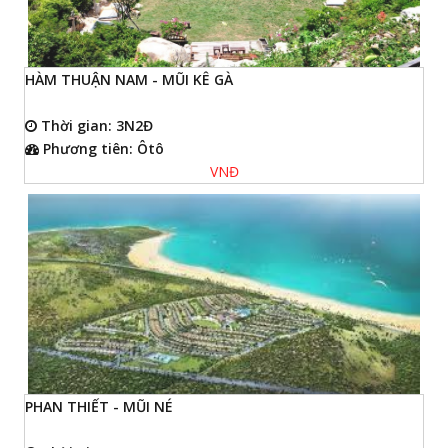
HÀM THUẬN NAM - MŨI KÊ GÀ
Thời gian: 3N2Đ
Phương tiên: Ôtô
VNĐ
PHAN THIẾT - MŨI NÉ