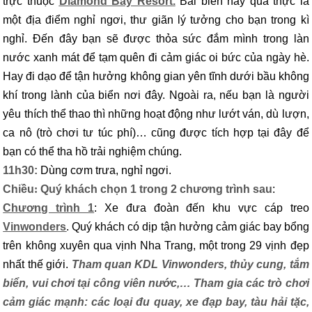
trực thuộc
Diamond Bay Resort.
Bãi biển này quả thực là
một địa điểm nghỉ ngơi, thư giãn lý tưởng cho bạn trong kì
nghỉ. Đến đây bạn sẽ được thỏa sức đắm mình trong làn
nước xanh mát để tạm quên đi cảm giác oi bức của ngày hè.
Hay đi dạo để tận hưởng không gian yên tĩnh dưới bầu không
khí trong lành của biển nơi đây. Ngoài ra, nếu bạn là người
yêu thích thể thao thì những hoạt động như lướt ván, dù lượn,
ca nô (trò chơi tư túc phí)… cũng được tích hợp tại đây để
bạn có thể tha hồ trải nghiệm chúng.
11h30:
Dùng cơm trưa, nghỉ ngơi.
Chiều
:
Quý khách chọn 1 trong 2 chương trình sau
:
Chương trình 1
: Xe đưa đoàn đến khu vực cáp treo
Vin
wonders
. Quý khách có dịp tận hưởng cảm giác bay bổng
trên không xuyên qua vịnh Nha Trang, một trong 29 vịnh đẹp
nhất thế giới.
Tham quan KDL Vin
wonders
, thủy cung,
tắm
biển, vui chơi tại công viên nước,… Tham gia các trò chơi
cảm giác mạnh: các loại đu quay, xe đạp bay, tàu hải tặc,