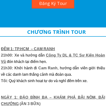
Đăng Ký Tour
CHƯƠNG TRÌNH TOUR
ĐÊM 1:
TP.HCM – CAM RANH
21h00:
Xe và hướng dẫn
Công Ty DL & TC Sự Kiện Hoàn
Vũ
đón khách tại điểm hẹn.
21h30:
Khởi hành đi
Cam Ranh
,
hướng dẫn viên giới thiệu
về các danh lam thắng cảnh mà đoàn qua.
Tối:
Quý khách sinh hoạt tự do và nghỉ đêm trên xe.
NGÀY 1: ĐẢO BÌNH BA – KHÁM PHÁ BÃI NỒM, BÃI
CHƯỚNG
(ĂN 3 BỮA)