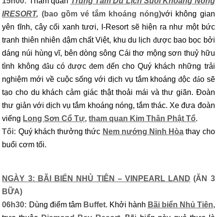
15h00:
Tham quan
Trung Tâm Du Lịch Suối
Khoáng Nóng
IRESORT
,
(bao gồm vé tắm khoáng nóng)
với không gian
yên tĩnh, cây cối xanh tươi, I-Resort sẽ hiện ra như một bức
tranh thiên nhiên
đ
ậm chất Việt, khu du lịch
đ
ược bao bọc bởi
dáng núi hùng vĩ, bên dòng sông Cái thơ mộng sơn thuỷ hữu
tình không
đâ
u có
đ
ược
đ
em
đ
ến cho Quý khách những trải
nghiệm mới về cuộc sống với dịch vụ tắm khoáng
đ
ộc
đá
o sẽ
tạo cho du khách cảm giác thật thoải mái và thư giãn. Đoàn
thư giản với dịch vụ tắm khoáng nóng, tắm thác. Xe đưa đoàn
viếng
Long Sơn Cổ Tự
,
tham quan Kim Thân Phật Tổ
.
Tối:
Quý khách thưởng thức
N
em nướng Ninh Hòa
thay cho
buổi cơm tối.
NGÀY 3: BÃI BIỂN NHỦ TIÊN – VINPEARL LAND
(ĂN 3
BỮA)
06h30:
Dùng điểm tâm
Buffet
. Khởi hành
Bãi biển Nhủ Tiên
,