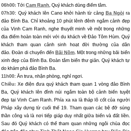
06h00
:
Tới
Cam Ranh
,
Quý khách dùng điểm tâm.
07h30:
Quý khách lên Cano khởi hành từ cảng
Ba Ngòi
ra
đảo Bình Ba. Chỉ khoảng 10 phút lênh đênh ngắm cảnh đẹp
của Vịnh Cam Ranh, nghe thuyết minh về một trong những
địa điểm hoàn toàn mới với du khách về Đảo Tôm Hùm. Quý
khách tham quan cảnh sinh hoạt đời thường của dân
đảo.
Đoàn di chuyển đến
Bãi Nồm
.
Một trong những bãi biển
xinh đẹp của Bình Ba. Đoàn tắm biển thư giản. Quý khách tự
do khám phá đảo Bình Ba.
11h00:
Ăn trưa, nhận phòng, nghỉ ngơi.
Chiều
:
Xe điện đưa quý khách tham quan 1 vòng đảo Bình
Ba, Quý khách lên đỉnh núi ngắm toàn bộ cảnh biển tuyệt
đẹp
tại Vịnh Cam Ranh. Phía xa xa là tháp lô cốt của người
Pháp xây dựng từ cuối thế 19. Tham quan các bệ đỡ súng
thần công và là nơi tiếp giáp duy nhất giữa biển và đất liền.
Sau đó Quý khách có thể tham quan những ngôi chùa đọc