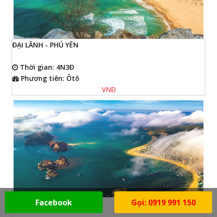
ĐẠI LÃNH - PHÚ YÊN
Thời gian: 4N3Đ
Phương tiên: Ôtô
VNĐ
Facebook
Gọi: 0919 991 150
PHÚ YÊN - BÌNH ĐỊNH