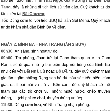
đáo trên đảo như:
Tịnh Thất Ngọc Gia Hương
hay
Điện Điạ
Tạng
, đây là những di tích lịch sử trên đảo. Quý khách tự do
tắm biển tại
Bãi Chướng
.
Tối:
Dùng cơm tối với tiệc BBQ hải sản Set Menu. Quý khách
tự do khám phá đảo Bình Ba về đêm.
NGÀY 2: BÌNH BA – NHA TRANG
(ĂN 3 BỮA)
06h30:
Ăn sáng, sinh hoạt tự do.
09h00
:
Trả phòng, đoàn trở lại Cano tham quan Vịnh Cam
Ranh, sẽ đi qua những bãi biển đẹp nổi tiếng của Bình Ba
như đến với
Bãi Nhà Củ
hoặc
Bồ Đề
,
tại đây quý khách tham
gia lặn ngắm những Rạng san hô đủ màu sắc trên biển, cảm
giác rất thoải mái và thú vị. Bên cạnh đó quý khách có thể
tham gia các trò chơi vui nhộn: môtô nước, chèo thuyền
thúng,…. (chi phí trò chơi, thuyền thúng tự túc)
11h30:
Dùng cơm trưa, về Nha Trang nhận phòng.