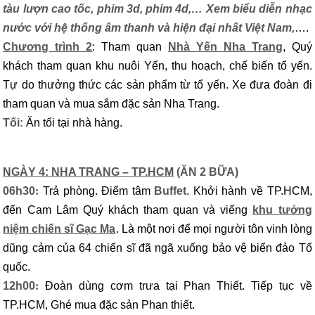
tàu lượn cao tốc, phim 3d, phim 4d,… Xem biểu diễn nhạc
nước với hệ thống âm thanh và hiện đại nhất Việt Nam,
….
Chương trình 2
: Tham quan
Nhà Yến Nha Trang
, Quý
khách tham quan khu nuôi Yến, thu hoạch, chế biến tổ yến.
Tự do thưởng thức các sản phẩm từ tổ yến. Xe đưa đoàn đi
tham quan và mua sắm đặc sản Nha Trang.
Tối:
Ăn tối tại nhà hàng.
NGÀY 4: NHA TRANG – TP.HCM
(ĂN 2 BỮA)
06h30
:
Trả phòng. Điểm tâm
Buffet
. Khởi hành về TP.HCM,
đến Cam Lâm Quý khách tham quan và viếng
khu tưởng
niệm chiến sĩ Gạc Ma
. Là một nơi để mọi người tôn vinh lòng
dũng cảm của 64 chiến sĩ đã ngã xuống bảo vệ biển đảo Tổ
quốc.
12h00
:
Đoàn dùng cơm trưa tại Phan Thiết. Tiếp tục về
TP.HCM, Ghé mua đặc sản Phan thiết.