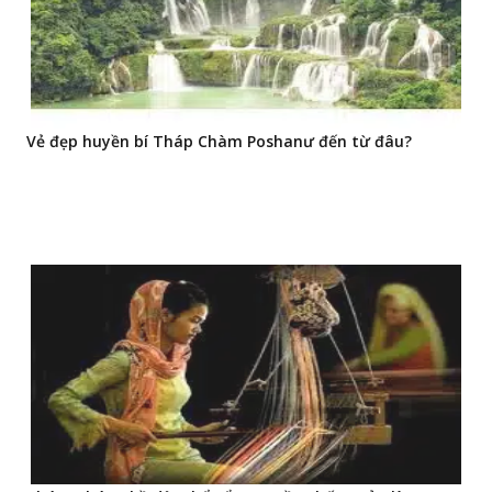
Vẻ đẹp huyền bí Tháp Chàm Poshanư đến từ đâu?