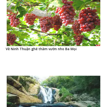
Về Ninh Thuận ghé thăm vườn nho Ba Mọi