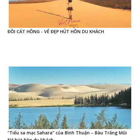
ĐỒI CÁT HỒNG - VẺ ĐẸP HÚT HỒN DU KHÁCH
“Tiểu sa mạc Sahara” của Bình Thuận – Bàu Trắng Mũi
Né hút hồn du khách