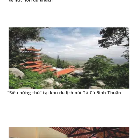
“Siêu hứng thú” tại khu du lịch núi Tà Cú Bình Thuận