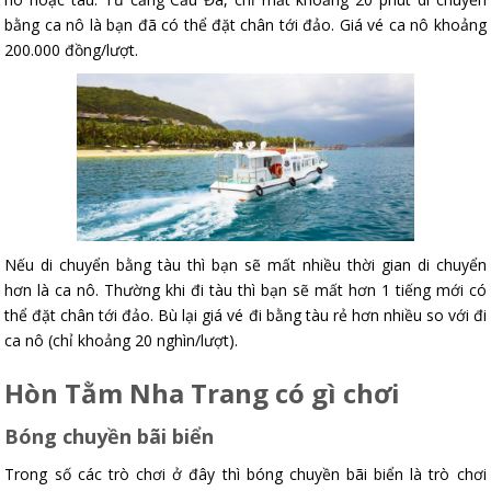
bằng ca nô là bạn đã có thể đặt chân tới đảo. Giá vé ca nô khoảng
200.000 đồng/lượt.
Nếu di chuyển bằng tàu thì bạn sẽ mất nhiều thời gian di chuyển
hơn là ca nô. Thường khi đi tàu thì bạn sẽ mất hơn 1 tiếng mới có
thể đặt chân tới đảo. Bù lại giá vé đi bằng tàu rẻ hơn nhiều so với đi
ca nô (chỉ khoảng 20 nghìn/lượt).
Hòn Tằm Nha Trang có gì chơi
Bóng chuyền bãi biển
Trong số các trò chơi ở đây thì bóng chuyền bãi biển là trò chơi