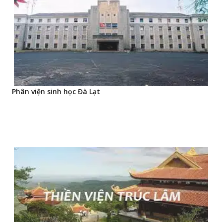
Phân viện sinh học Đà Lạt