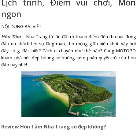
Lịch trình, Điểm vui chơi, Món
ngon
NỘI DUNG BÀI VIẾT
Hòn Tằm –
Nha Trang từ lâu đã trở thành điểm đến thu hút đông
đảo du khách bởi sự lãng mạn, thơ mộng giữa biển khơi. Vậy nơi
đây có gì đặc biệt? Cách di chuyển như thế nào? Cùng MOTOGO
khám phá nét đẹp hoang sơ không kém phần quyến rũ của hòn
đảo này nhé!
Review Hòn Tằm Nha Trang có đẹp không?