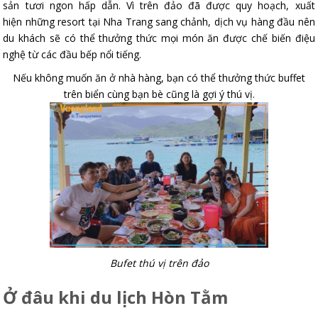
sản tươi ngon hấp dẫn. Vì trên đảo đã được quy hoạch, xuất
hiện những resort tại Nha Trang sang chảnh, dịch vụ hàng đầu nên
du khách sẽ có thể thưởng thức mọi món ăn được chế biến điệu
nghệ từ các đầu bếp nổi tiếng.
Nếu không muốn ăn ở nhà hàng, bạn có thể thưởng thức buffet
trên biển cùng bạn bè cũng là gợi ý thú vị.
Bufet thú vị trên đảo
Ở đâu khi du lịch Hòn Tằm