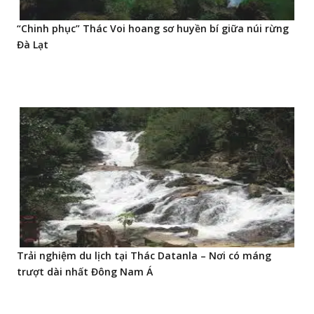
“Chinh phục” Thác Voi hoang sơ huyền bí giữa núi rừng
Đà Lạt
Trải nghiệm du lịch tại Thác Datanla – Nơi có máng
trượt dài nhất Đông Nam Á