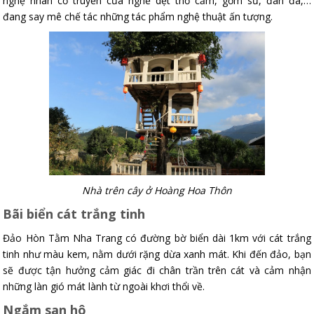
nghệ nhân cổ truyền của nghề dệt thổ cẩm, gốm sứ, đàn đá,…
đang say mê chế tác những tác phẩm nghệ thuật ấn tượng.
Nhà trên cây ở Hoàng Hoa Thôn
Bãi biển cát trắng tinh
Đảo Hòn Tằm Nha Trang có đường bờ biển dài 1km với cát trắng
tinh như màu kem, nằm dưới rặng dừa xanh mát. Khi đến đảo, bạn
sẽ được tận hưởng cảm giác đi chân trần trên cát và cảm nhận
những làn gió mát lành từ ngoài khơi thổi về.
Ngắm san hô