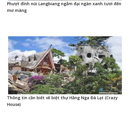
Phượt đỉnh núi Langbiang ngắm đại ngàn xanh tươi đến
mơ màng
Thông tin cần biết về biệt thự Hằng Nga Đà Lạt (Crazy
House)