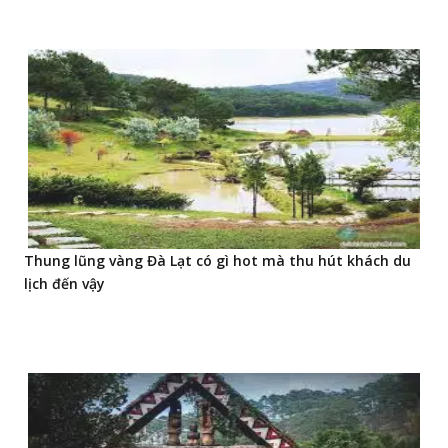
Thung lũng vàng Đà Lạt có gì hot mà thu hút khách du
lịch đến vậy