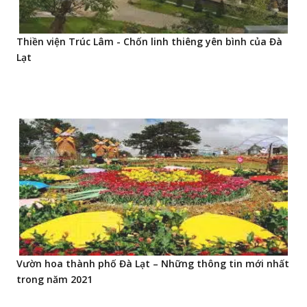
Thiền viện Trúc Lâm - Chốn linh thiêng yên bình của Đà
Lạt
Vườn hoa thành phố Đà Lạt – Những thông tin mới nhất
trong năm 2021