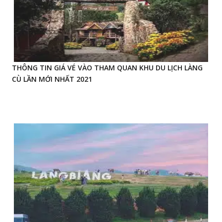
THÔNG TIN GIÁ VÉ VÀO THAM QUAN KHU DU LỊCH LÀNG
CÙ LẦN MỚI NHẤT 2021