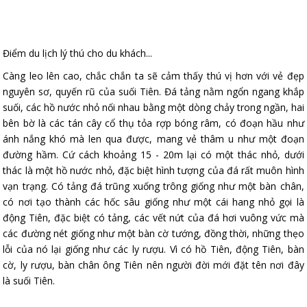
Điểm du lịch lý thú cho du khách...
Càng leo lên cao, chắc chắn ta sẽ cảm thấy thú vị hơn với vẻ đẹp
nguyên sơ, quyến rũ của suối Tiên. Đá tảng nằm ngổn ngang khắp
suối, các hồ nước nhỏ nối nhau bằng một dòng chảy trong ngần, hai
bên bờ là các tán cây cổ thụ tỏa rợp bóng râm, có đoạn hầu như
ánh nắng khó mà len qua được, mang vẻ thâm u như một đoạn
đường hầm. Cứ cách khoảng 15 - 20m lại có một thác nhỏ, dưới
thác là một hồ nước nhỏ, đặc biệt hình tượng của đá rất muôn hình
vạn trạng. Có tảng đá trũng xuống trông giống như một bàn chân,
có nơi tạo thành các hốc sâu giống như một cái hang nhỏ gọi là
động Tiên, đặc biệt có tảng, các vết nứt của đá hơi vuông vức mà
các đường nét giống như một bàn cờ tướng, đồng thời, những thẹo
lỗi của nó lại giống như các ly rượu. Vì có hồ Tiên, động Tiên, bàn
cờ, ly rượu, bàn chân ông Tiên nên người đời mới đặt tên nơi đây
là suối Tiên.