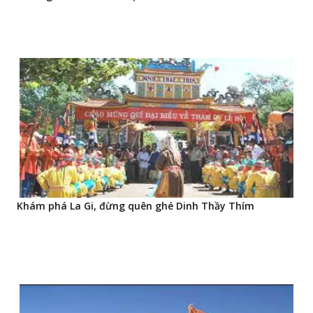
Khám phá La Gi, đừng quên ghé Dinh Thầy Thím