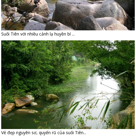
Suối Tiên với nhiều cảnh lạ huyền bí ...
Vẻ đẹp nguyên sơ, quyến rũ của suối Tiên...