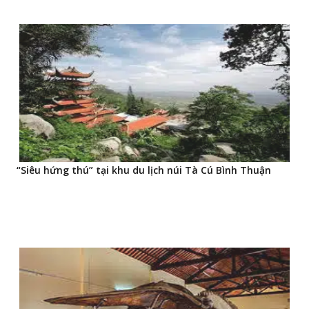
“Siêu hứng thú” tại khu du lịch núi Tà Cú Bình Thuận