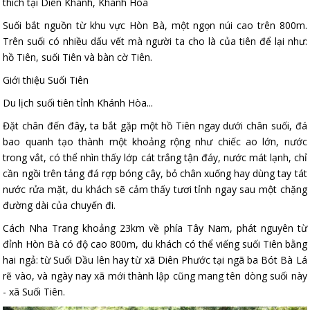
thích tại Diên Khánh, Khánh Hòa
Suối bắt nguồn từ khu vực Hòn Bà, một ngọn núi cao trên 800m.
Trên suối có nhiều dấu vết mà người ta cho là của tiên để lại như:
hồ Tiên, suối Tiên và bàn cờ Tiên.
Giới thiệu Suối Tiên
Du lịch suối tiên tỉnh Khánh Hòa...
Đặt chân đến đây, ta bắt gặp một hồ Tiên ngay dưới chân suối, đá
bao quanh tạo thành một khoảng rộng như chiếc ao lớn, nước
trong vắt, có thể nhìn thấy lớp cát trắng tận đáy, nước mát lạnh, chỉ
cần ngồi trên tảng đá rợp bóng cây, bỏ chân xuống hay dùng tay tát
nước rửa mặt, du khách sẽ cảm thấy tươi tỉnh ngay sau một chặng
đường dài của chuyến đi.
Cách Nha Trang khoảng 23km về phía Tây Nam, phát nguyên từ
đỉnh Hòn Bà có độ cao 800m, du khách có thể viếng suối Tiên bằng
hai ngả: từ Suối Dầu lên hay từ xã Diên Phước tại ngã ba Bót Bà Lá
rẽ vào, và ngày nay xã mới thành lập cũng mang tên dòng suối này
- xã Suối Tiên.