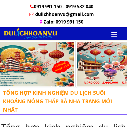
0919 991 150 - 0919 532 040
dulichhoanvu@gmail.com
Zalo: 0919 991 150
TỔNG HỢP KINH NGHIỆM DU LỊCH SUỐI
KHOÁNG NÓNG THÁP BÀ NHA TRANG MỚI
NHẤT
Tổng hợp kinh nghiệm du lịch