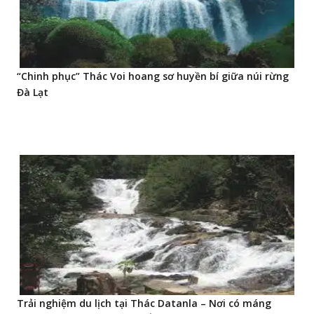
“Chinh phục” Thác Voi hoang sơ huyền bí giữa núi rừng
Đà Lạt
Trải nghiệm du lịch tại Thác Datanla – Nơi có máng