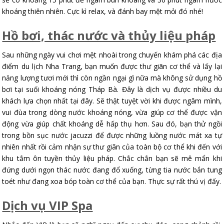
khoáng thiên nhiên. Cực kì relax, và đánh bay mệt mỏi đó nhé!
Hồ bơi, thác nước và thủy liệu pháp
Sau những ngày vui chơi mệt nhoài trong chuyến khám phá các địa
điểm du lịch Nha Trang, bạn muốn được thư giãn cơ thể và lấy lại
năng lượng tươi mới thì còn ngần ngại gì nữa mà không sử dụng hồ
bơi tại suối khoáng nóng Tháp Bà. Đây là dịch vụ được nhiều du
khách lựa chọn nhất tại đây. Sẽ thật tuyệt vời khi được ngâm mình,
vui đùa trong dòng nước khoáng nóng, vừa giúp cơ thể được vận
động vừa giúp chất khoáng dễ hấp thụ hơn. Sau đó, bạn thử ngồi
trong bồn sục nước jacuzzi để được những luồng nước mát xa tự
nhiên nhất rồi cảm nhận sự thư giãn của toàn bộ cơ thể khi đến với
khu tắm ôn tuyền thủy liệu pháp. Chắc chắn bạn sẽ mê mẩn khi
đứng dưới ngọn thác nước đang đổ xuống, từng tia nước bắn tung
toét như đang xoa bóp toàn cơ thể của bạn. Thực sự rất thú vị đấy.
Dịch vụ VIP Spa