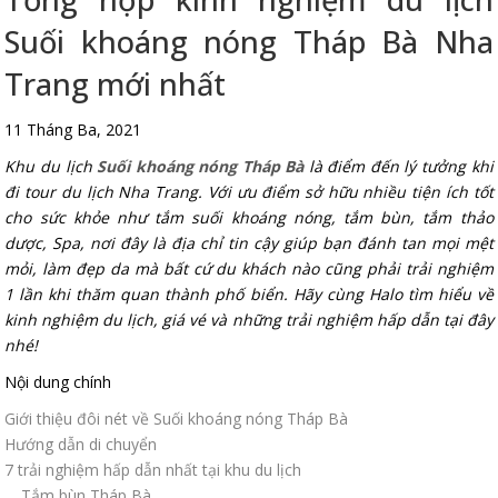
Suối khoáng nóng Tháp Bà Nha
Trang mới nhất
11 Tháng Ba, 2021
Khu du lịch
Suối khoáng nóng Tháp Bà
là điểm đến lý tưởng khi
đi tour du lịch Nha Trang. Với ưu điểm sở hữu nhiều tiện ích tốt
cho sức khỏe như tắm suối khoáng nóng, tắm bùn, tắm thảo
dược, Spa, nơi đây là địa chỉ tin cậy giúp bạn đánh tan mọi mệt
mỏi, làm đẹp da mà bất cứ du khách nào cũng phải trải nghiệm
1 lần khi thăm quan thành phố biển. Hãy cùng Halo tìm hiểu về
kinh nghiệm du lịch, giá vé và những trải nghiệm hấp dẫn tại đây
nhé!
Nội dung chính
Giới thiệu đôi nét về Suối khoáng nóng Tháp Bà
Hướng dẫn di chuyển
7 trải nghiệm hấp dẫn nhất tại khu du lịch
Tắm bùn Tháp Bà