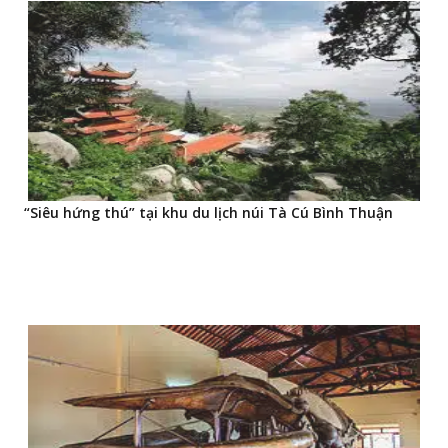
“Siêu hứng thú” tại khu du lịch núi Tà Cú Bình Thuận