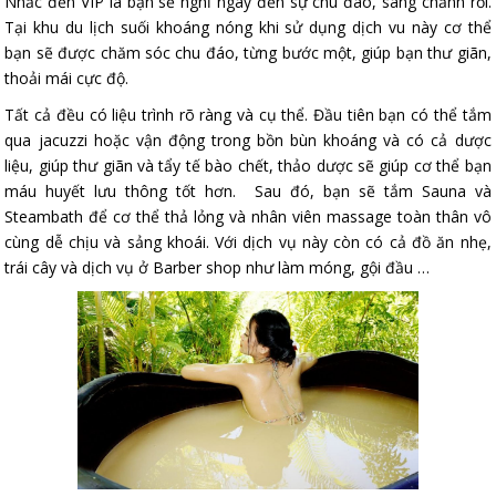
Nhắc đến VIP là bạn sẽ nghĩ ngay đến sự chu đáo, sang chảnh rồi.
Tại khu du lịch suối khoáng nóng khi sử dụng dịch vu này cơ thể
bạn sẽ được chăm sóc chu đáo, từng bước một, giúp bạn thư giãn,
thoải mái cực độ.
Tất cả đều có liệu trình rõ ràng và cụ thể. Đầu tiên bạn có thể tắm
qua jacuzzi hoặc vận động trong bồn bùn khoáng và có cả dược
liệu, giúp thư giãn và tẩy tế bào chết, thảo dược sẽ giúp cơ thể bạn
máu huyết lưu thông tốt hơn. Sau đó, bạn sẽ tắm Sauna và
Steambath để cơ thể thả lỏng và nhân viên massage toàn thân vô
cùng dễ chịu và sảng khoái. Với dịch vụ này còn có cả đồ ăn nhẹ,
trái cây và dịch vụ ở Barber shop như làm móng, gội đầu …