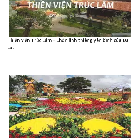
Thiền viện Trúc Lâm - Chốn linh thiêng yên bình của Đà
Lạt